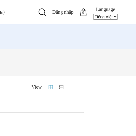
Language
Đăng nhập
 hệ
0
Qieto
SpectroFlex