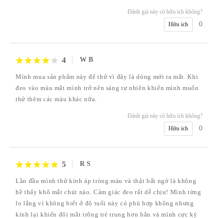
Đánh giá này có hữu ích không?
0
Hữu ích
4
W B
Mình mua sản phẩm này để thử vì đây là dòng mới ra mắt. Khi
đeo vào màu mắt mình trở nên sáng tự nhiên khiến mình muốn
thử thêm các màu khác nữa.
Đánh giá này có hữu ích không?
0
Hữu ích
5
R S
Lần đầu mình thử kính áp tròng màu và thật bất ngờ là không
hề thấy khô mắt chút nào. Cảm giác đeo rất dễ chịu! Mình từng
lo lắng vì không biết ở độ tuổi này có phù hợp không nhưng
kính lại khiến đôi mắt trông trẻ trung hơn hẳn và mình cực kỳ