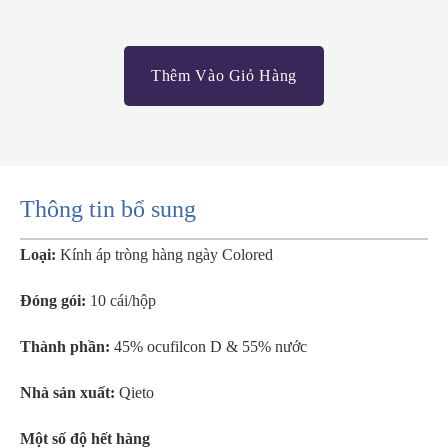
Thêm Vào Giỏ Hàng
Thông tin bổ sung
Loại:
Kính áp tròng hàng ngày Colored
Đóng gói:
10 cái/hộp
Thành phần:
45% ocufilcon D & 55% nước
Nhà sản xuất:
Qieto
Một số độ hết hàng