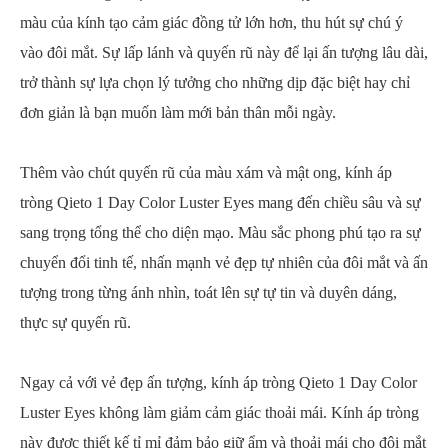
màu của kính tạo cảm giác đồng tử lớn hơn, thu hút sự chú ý
vào đôi mắt. Sự lấp lánh và quyến rũ này để lại ấn tượng lâu dài,
trở thành sự lựa chọn lý tưởng cho những dịp đặc biệt hay chỉ
đơn giản là bạn muốn làm mới bản thân mỗi ngày.
Thêm vào chút quyến rũ của màu xám và mật ong, kính áp
tròng Qieto 1 Day Color Luster Eyes mang đến chiều sâu và sự
sang trọng tổng thể cho diện mạo. Màu sắc phong phú tạo ra sự
chuyển đổi tinh tế, nhấn mạnh vẻ đẹp tự nhiên của đôi mắt và ấn
tượng trong từng ánh nhìn, toát lên sự tự tin và duyên dáng,
thực sự quyến rũ.
Ngay cả với vẻ đẹp ấn tượng, kính áp tròng Qieto 1 Day Color
Luster Eyes không làm giảm cảm giác thoải mái. Kính áp tròng
này được thiết kế tỉ mỉ đảm bảo giữ ẩm và thoải mái cho đôi mắt