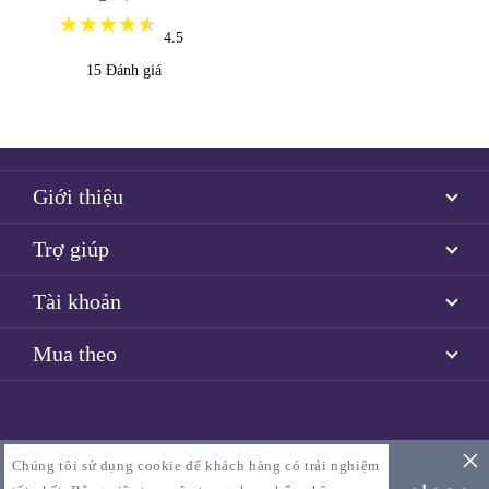
4.5
15
Đánh giá
Giới thiệu
Trợ giúp
Tài khoản
Mua theo
© 2026 Matmode. Đã đăng ký bản quyền.
Chúng tôi sử dụng cookie để khách hàng có trải nghiệm
Điều khoản & Điều kiện
Chính sách quyền riêng tư